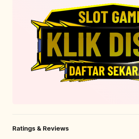
Ratings & Reviews