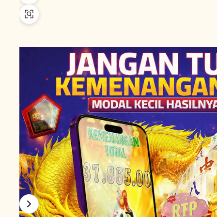
Previous slide
Next slide