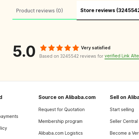
Store reviews (324554
Product reviews (0)
5.0
Very satisfied
verified Link Alte
Based on 3245542 reviews for
d
Source on Alibaba.com
Sell on Ali
Request for Quotation
Start selling
payments
Membership program
Seller Central
licy
Alibaba.com Logistics
Become a Veri