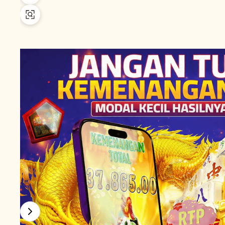
Previous slide
Next slide