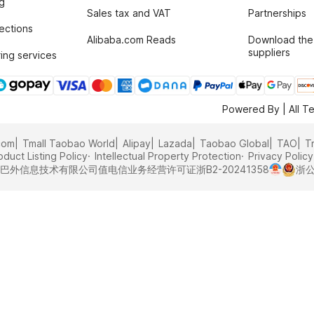
g
Sales tax and VAT
Partnerships
tections
Alibaba.com Reads
Download the
suppliers
ing services
Powered By | All 
com
Tmall Taobao World
Alipay
Lazada
Taobao Global
TAO
T
oduct Listing Policy
Intellectual Property Protection
Privacy Policy
州阿里巴巴外信息技术有限公司
值电信业务经营许可证浙B2-20241358
浙公