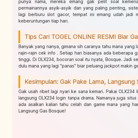
punya nama, mereka emang gak pelit soal kemenan
permainannya asyik-asyik dan yang paling penting, siste
lagi berburu slot gacor, tempat ini emang udah jadi 
keberuntungan tiap hari.
Tips Cari TOGEL ONLINE RESMI Biar Ga
Banyak yang nanya, gimana sih caranya tahu mana yang l
rajin-rajin cek info . Setiap hari biasanya ada beberap
tinggi. Di OLX234, bocoran soal itu nyata, Bosque. Jadi se
dulu mana yang lagi "panas" biar peluang jackpot makin g
Kesimpulan: Gak Pake Lama, Langsung S
Gak usah ribet lagi nyari ke sana kemari. Pakai OLX234 l
langsung OLX234 login tanpa drama. Namanya juga situs 
ada asalkan kalian tahu celah dan game mana yang har
Langsung Gas Bosque!