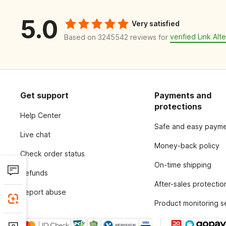
5.0
Very satisfied
verified Link Alte
Based on 3245542 reviews for
Get support
Payments and
protections
Help Center
Safe and easy paym
Live chat
Money-back policy
Check order status
On-time shipping
Refunds
After-sales protectio
Report abuse
Product monitoring s