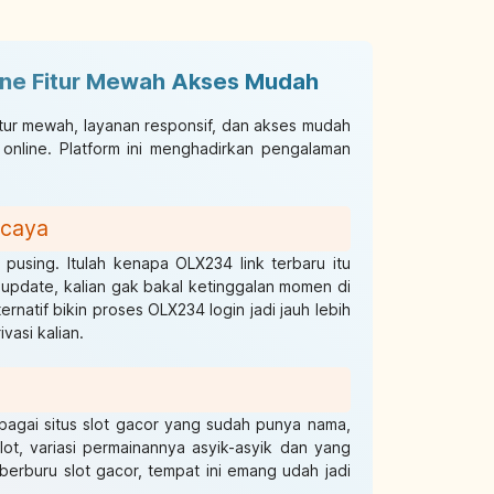
nline Fitur Mewah Akses Mudah
fitur mewah, layanan responsif, dan akses mudah
online. Platform ini menghadirkan pengalaman
rcaya
 pusing. Itulah kenapa OLX234 link terbaru itu
 update, kalian gak bakal ketinggalan momen di
ernatif bikin proses OLX234 login jadi jauh lebih
vasi kalian.
agai situs slot gacor yang sudah punya nama,
t, variasi permainannya asyik-asyik dan yang
i berburu slot gacor, tempat ini emang udah jadi