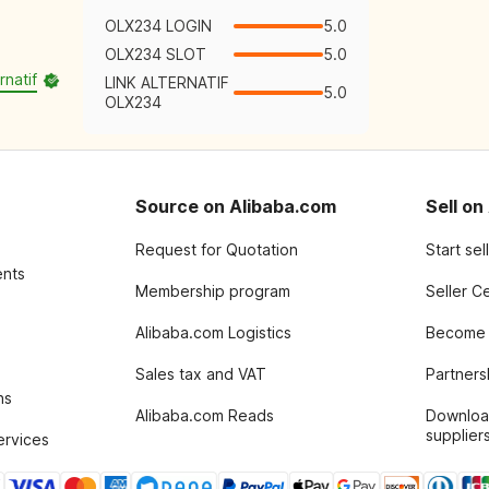
OLX234 LOGIN
5.0
OLX234 SLOT
5.0
rnatif
LINK ALTERNATIF
5.0
OLX234
Source on Alibaba.com
Sell on
Request for Quotation
Start sel
ents
Membership program
Seller Ce
Alibaba.com Logistics
Become a
Sales tax and VAT
Partners
ns
Alibaba.com Reads
Downloa
supplier
ervices