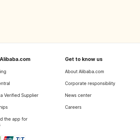
 Alibaba.com
Get to know us
ling
About Alibaba.com
ntral
Corporate responsibility
 Verified Supplier
News center
hips
Careers
d the app for
s