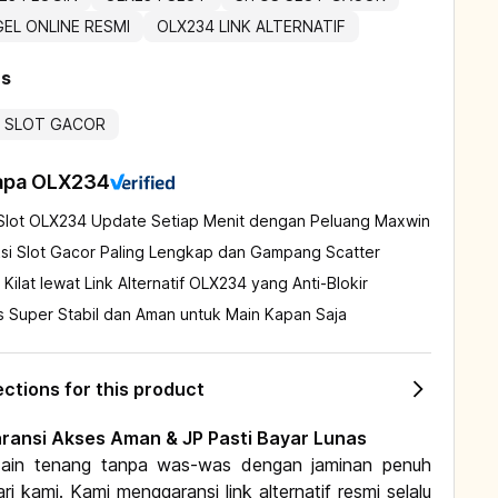
EL ONLINE RESMI
OLX234 LINK ALTERNATIF
us
 SLOT GACOR
apa OLX234
Slot OLX234 Update Setiap Menit dengan Peluang Maxwin
si Slot Gacor Paling Lengkap dan Gampang Scatter
 Kilat lewat Link Alternatif OLX234 yang Anti-Blokir
 Super Stabil dan Aman untuk Main Kapan Saja
ections for this product
ransi Akses Aman & JP Pasti Bayar Lunas
ain tenang tanpa was-was dengan jaminan penuh
ari kami. Kami menggaransi link alternatif resmi selalu