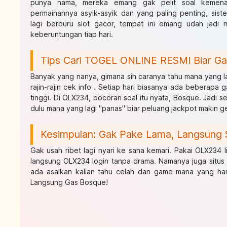
punya nama, mereka emang gak pelit soal kemenan
permainannya asyik-asyik dan yang paling penting, siste
lagi berburu slot gacor, tempat ini emang udah jadi 
keberuntungan tiap hari.
Tips Cari TOGEL ONLINE RESMI Biar Ga
Banyak yang nanya, gimana sih caranya tahu mana yang l
rajin-rajin cek info . Setiap hari biasanya ada beberap
tinggi. Di OLX234, bocoran soal itu nyata, Bosque. Jadi se
dulu mana yang lagi "panas" biar peluang jackpot makin g
Kesimpulan: Gak Pake Lama, Langsung S
Gak usah ribet lagi nyari ke sana kemari. Pakai OLX234 l
langsung OLX234 login tanpa drama. Namanya juga situs 
ada asalkan kalian tahu celah dan game mana yang har
Langsung Gas Bosque!